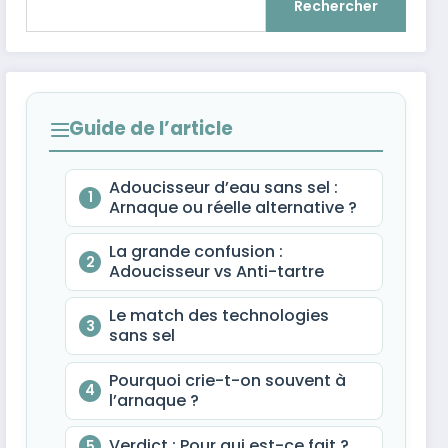
Rechercher
Guide de l’article
Adoucisseur d’eau sans sel :
1
Arnaque ou réelle alternative ?
La grande confusion :
2
Adoucisseur vs Anti-tartre
Le match des technologies
3
sans sel
Pourquoi crie-t-on souvent à
4
l’arnaque ?
Verdict : Pour qui est-ce fait ?
5