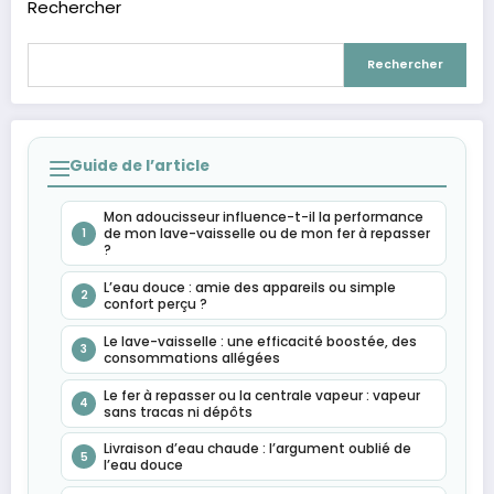
Rechercher
Rechercher
Guide de l’article
Mon adoucisseur influence-t-il la performance
de mon lave-vaisselle ou de mon fer à repasser
1
?
L’eau douce : amie des appareils ou simple
2
confort perçu ?
Le lave-vaisselle : une efficacité boostée, des
3
consommations allégées
Le fer à repasser ou la centrale vapeur : vapeur
4
sans tracas ni dépôts
Livraison d’eau chaude : l’argument oublié de
5
l’eau douce