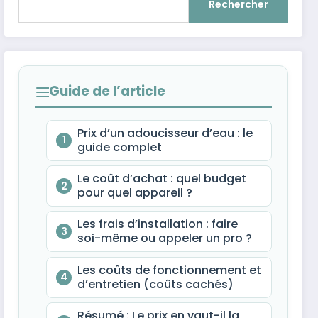
Rechercher
Guide de l’article
Prix d’un adoucisseur d’eau : le
1
guide complet
Le coût d’achat : quel budget
2
pour quel appareil ?
Les frais d’installation : faire
3
soi-même ou appeler un pro ?
Les coûts de fonctionnement et
4
d’entretien (coûts cachés)
Résumé : Le prix en vaut-il la